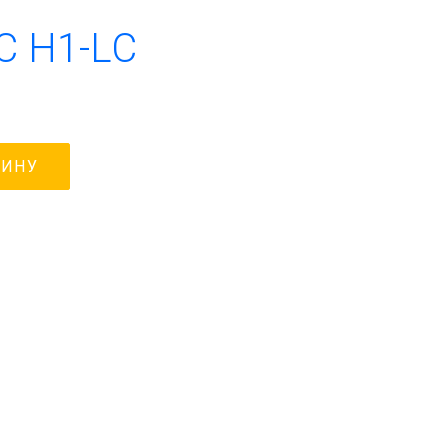
C H1-LC
ЗИНУ