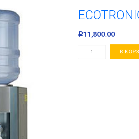
ECOTRONI
11,800.00
Р
Количество
В КОР
товара
Ecotronic
H1-
LC