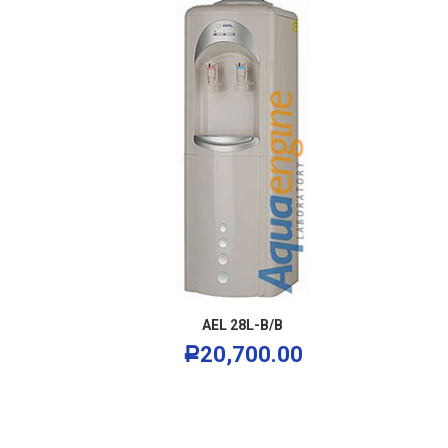
В КОРЗИНУ
AEL 28L-В/В
20,700.00
Р