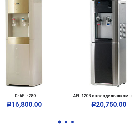
В КОРЗИНУ
В КОРЗИНУ
LC-AEL-280
AEL 120B с холодильником на
16,800.00
20,750.00
Р
Р