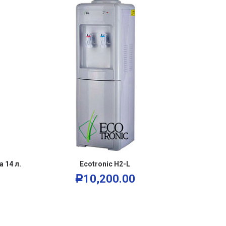
В КОРЗИНУ
 14 л.
Ecotronic H2-L
E
10,200.00
Р